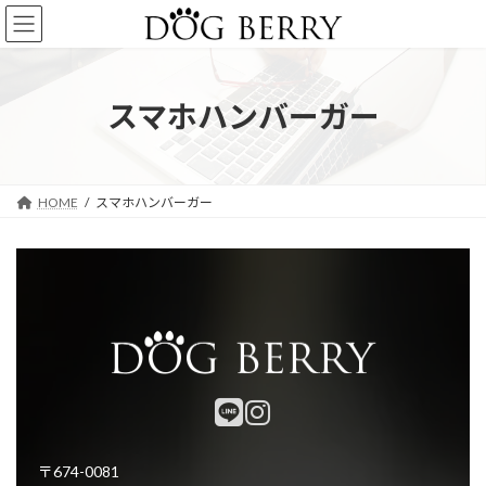
コ
ナ
ン
ビ
テ
ゲ
ン
ー
ツ
シ
スマホハンバーガー
へ
ョ
ス
ン
キ
に
ッ
移
HOME
スマホハンバーガー
プ
動
〒674-0081